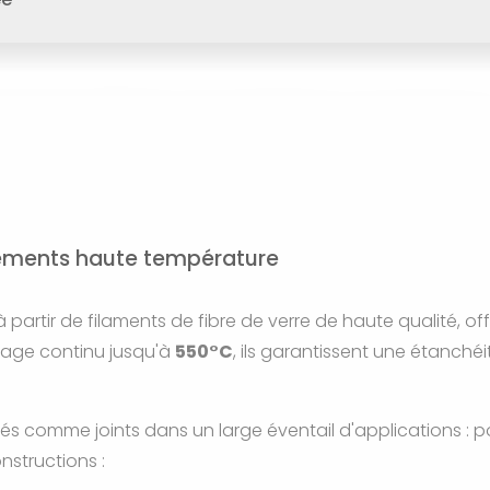
e
nnements haute température
artir de filaments de fibre de verre de haute qualité, off
sage continu jusqu'à
550°C
, ils garantissent une étanch
sés comme joints dans un large éventail d'applications : 
nstructions :