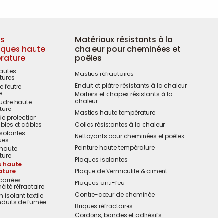
es
Matériaux résistants à la
iques haute
chaleur pour cheminées et
rature
poêles
hautes
Mastics réfractaires
tures
Enduit et plâtre résistants à la chaleur
 feutre
é
Mortiers et chapes résistants à la
chaleur
oudre haute
ture
Mastics haute température
e protection
ibles et câbles
Colles résistantes à la chaleur
solantes
Nettoyants pour cheminées et poêles
ues
Peinture haute température
haute
ture
Plaques isolantes
s haute
ature
Plaque de Vermiculite & ciment
carrées
Plaques anti-feu
éité réfractaire
Contre-cœur de cheminée
isolant textile
nduits de fumée
Briques réfractaires
Cordons, bandes et adhésifs