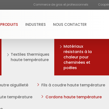
Commerce de gros et professionnels
Coopéra
PRODUITS
INDUSTRIES
NOUS CONTACTER
Matériaux
résistants à la
Textiles thermiques
chaleur pour
haute température
cheminées et
poêles
utre aiguilleté
Fils à coudre haute température
ute température
Cordons haute température
ée