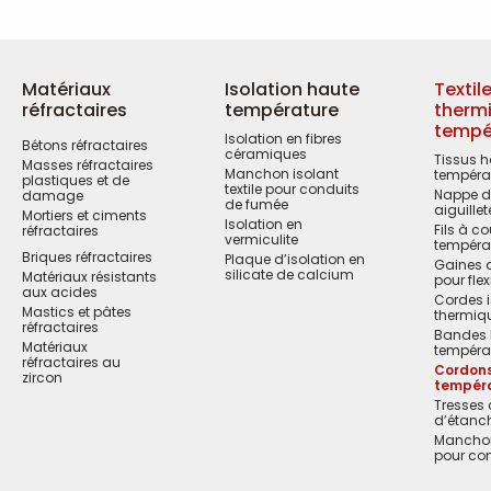
Matériaux
Isolation haute
Textil
réfractaires
température
therm
tempé
Isolation en fibres
Bétons réfractaires
céramiques
Tissus 
Masses réfractaires
Manchon isolant
tempéra
plastiques et de
textile pour conduits
Nappe de
damage
de fumée
aiguillet
Mortiers et ciments
Isolation en
Fils à c
réfractaires
vermiculite
tempéra
Briques réfractaires
Plaque d’isolation en
Gaines d
silicate de calcium
Matériaux résistants
pour flex
aux acides
Cordes i
Mastics et pâtes
thermiq
réfractaires
Bandes 
Matériaux
tempéra
réfractaires au
Cordon
zircon
tempér
Tresses 
d’étanch
Manchon 
pour co