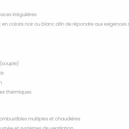
faces irrégulières
en coloris noir ou blanc afin de répondre aux exigences s
 (souple)
is
n
les thermiques
combustibles multiples et chaudières
fumée et systèmes de ventilation