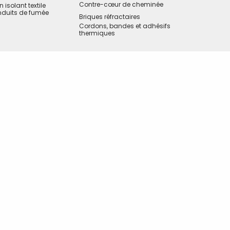
Contre-cœur de cheminée
isolant textile
nduits de fumée
Briques réfractaires
Cordons, bandes et adhésifs
thermiques
tte offre?
Copyright © Vitcas
|
2026