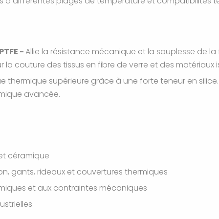
s à différentes plages de température et compatibilités tex
 PTFE -
Allie la résistance mécanique et la souplesse de la f
 la couture des tissus en fibre de verre et des matériaux
e thermique supérieure grâce à une forte teneur en silice
rmique avancée.
e et céramique
n, gants, rideaux et couvertures thermiques
chimiques et aux contraintes mécaniques
strielles