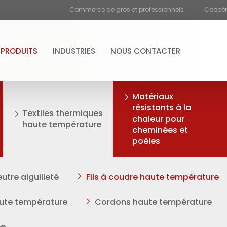
Commerce de gros et professionnels
Coopéra
PRODUITS
INDUSTRIES
NOUS CONTACTER
Matériaux
résistants à la
Textiles thermiques
chaleur pour
haute température
cheminées et
poêles
utre aiguilleté
Fils à coudre haute température
ute température
Cordons haute température
ée