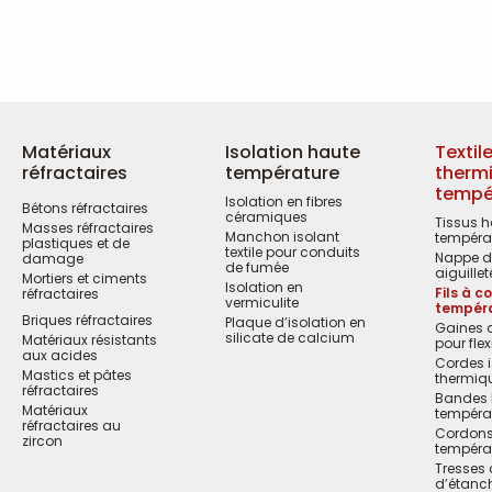
Matériaux
Isolation haute
Textil
réfractaires
température
therm
tempé
Isolation en fibres
Bétons réfractaires
céramiques
Tissus 
Masses réfractaires
Manchon isolant
tempéra
plastiques et de
textile pour conduits
Nappe de
damage
de fumée
aiguillet
Mortiers et ciments
Isolation en
Fils à 
réfractaires
vermiculite
tempér
Briques réfractaires
Plaque d’isolation en
Gaines d
silicate de calcium
Matériaux résistants
pour flex
aux acides
Cordes i
Mastics et pâtes
thermiq
réfractaires
Bandes 
Matériaux
tempéra
réfractaires au
Cordons
zircon
tempéra
Tresses 
d’étanch