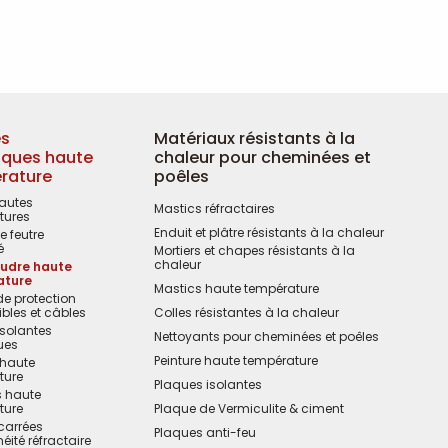
es
Matériaux résistants à la
iques haute
chaleur pour cheminées et
rature
poêles
hautes
Mastics réfractaires
tures
Enduit et plâtre résistants à la chaleur
 feutre
é
Mortiers et chapes résistants à la
chaleur
coudre haute
ature
Mastics haute température
e protection
ibles et câbles
Colles résistantes à la chaleur
solantes
Nettoyants pour cheminées et poêles
ues
Peinture haute température
haute
ture
Plaques isolantes
 haute
ture
Plaque de Vermiculite & ciment
carrées
Plaques anti-feu
éité réfractaire