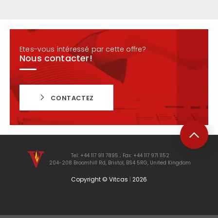
Etes-vous intéressé par cette offre?
Nous contacter!
CONTACTEZ
Tel: +44 117 911 7895 ; Fax: +44 117 971 1152
204-208 Broomhill Rd, Bristol, BS4 5RG, United Kingdom
Copyright © Vitcas
|
2026