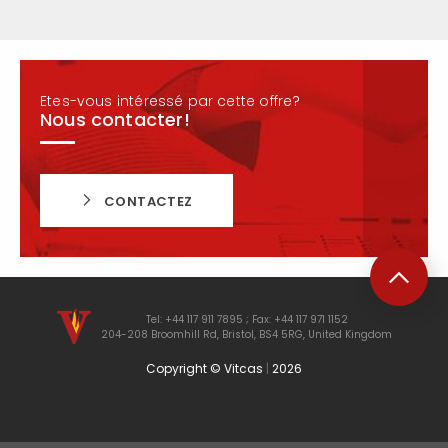
Etes-vous intéressé par cette offre?
Nous contacter!
CONTACTEZ
Tel: +44 117 911 7895 ; Fax: +44 117 971 1152
204-208 Broomhill Rd, Bristol, BS4 5RG, United Kingdom
Copyright © Vitcas
|
2026