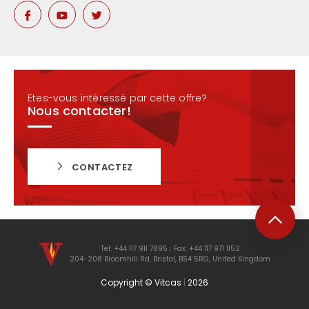
Etes-vous intéressé par cette offre?
Nous contacter!
CONTACTEZ
Tel: +44 117 911 7895 ; Fax: +44 117 971 1152
204-208 Broomhill Rd, Bristol, BS4 5RG, United Kingdom
Copyright © Vitcas
|
2026